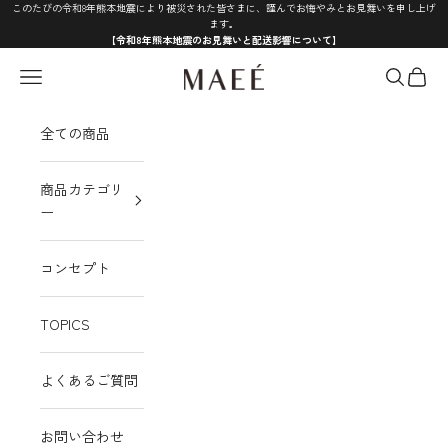
コンテンツへスキップ
このたびの令和8年熊本地震により被災された皆さまに、謹んでお悔やみとお見舞いを申し上げ
ます。
【令和8年熊本地震のお見舞いと配送影響について】
MAEÉ
メニュー
検索
カート
全ての商品
商品カテゴリ
ー
コンセプト
TOPICS
よくあるご質問
お問い合わせ