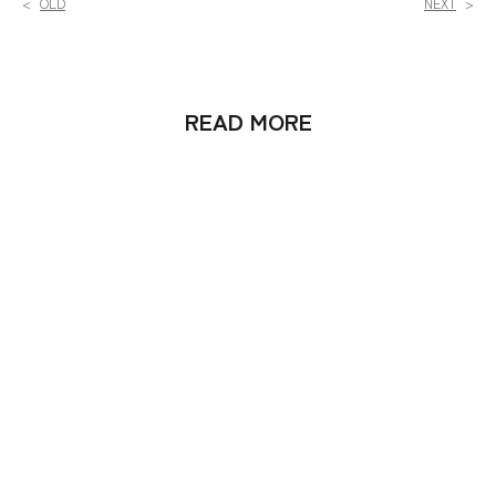
READ MORE
2026年7月30日
【令和8年熊本地震のお見舞いと配送影響について】
もっと見る
2026年7月27日
お盆期間中の休業日とお問い合わせ対応について
もっと見る