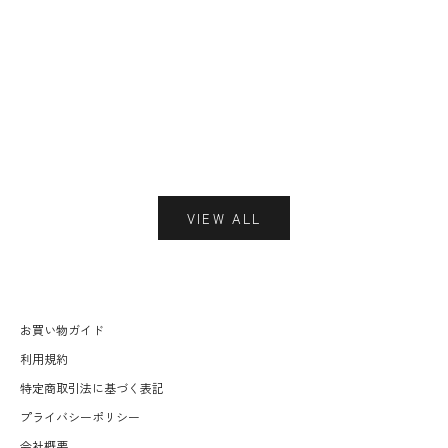
2026年7月10日
＜POP UP SHOP＞7月15日(水)より 大阪高島屋 第２弾開催決
定！
もっと見る
VIEW ALL
お買い物ガイド
利用規約
特定商取引法に基づく表記
プライバシーポリシー
会社概要