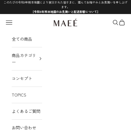
コンテンツへスキップ
このたびの令和8年熊本地震により被災された皆さまに、謹んでお悔やみとお見舞いを申し上げ
ます。
【令和8年熊本地震のお見舞いと配送影響について】
MAEÉ
メニュー
検索
カート
全ての商品
商品カテゴリ
ー
コンセプト
TOPICS
よくあるご質問
お問い合わせ