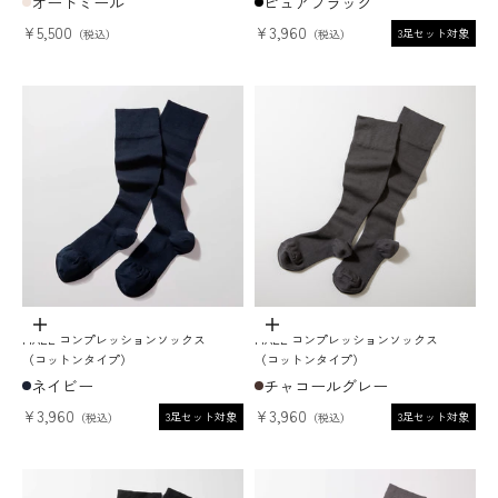
オートミール
ピュアブラック
セール価格
セール価格
¥5,500
¥3,960
3足セット対象
オプションを選択
オプションを選択
MAEÉ コンプレッションソックス
MAEÉ コンプレッションソックス
（コットンタイプ）
（コットンタイプ）
ネイビー
チャコールグレー
セール価格
セール価格
¥3,960
¥3,960
3足セット対象
3足セット対象