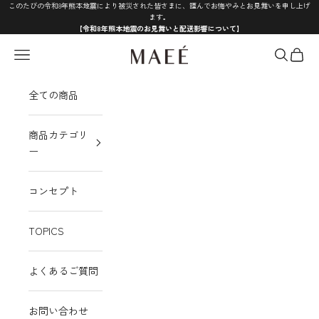
コンテンツへスキップ
このたびの令和8年熊本地震により被災された皆さまに、謹んでお悔やみとお見舞いを申し上げ
ます。
【令和8年熊本地震のお見舞いと配送影響について】
MAEÉ
メニュー
検索
カート
全ての商品
商品カテゴリ
ー
コンセプト
TOPICS
よくあるご質問
お問い合わせ