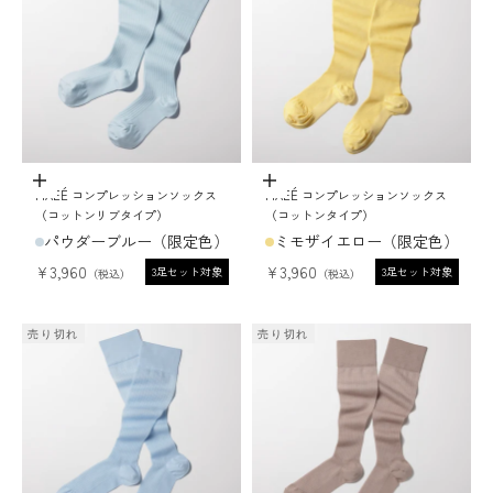
オプションを選択
オプションを選択
MAEÉ コンプレッションソックス
MAEÉ コンプレッションソックス
（コットンリブタイプ）
（コットンタイプ）
パウダーブルー（限定色）
ミモザイエロー（限定色）
セール価格
セール価格
¥3,960
¥3,960
3足セット対象
3足セット対象
売り切れ
売り切れ