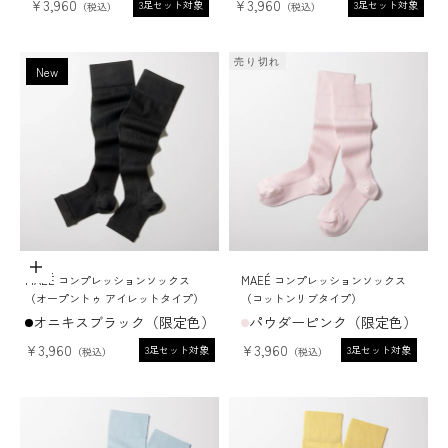
セール価格
セール価格
¥3,960
¥3,960
3足セット対象
3足セット対象
売り切れ
New
ADD TO CART
MAEÉ コンプレッションソックス
MAEÉ コンプレッションソックス
（オープントゥ アイレットタイプ）
（コットンリブタイプ）
オニキスブラック（限定色）
パウダーピンク（限定色）
セール価格
セール価格
¥3,960
¥3,960
3足セット対象
3足セット対象