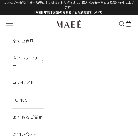
コンテンツへスキップ
このたびの令和8年熊本地震により被災された皆さまに、謹んでお悔やみとお見舞いを申し上げ
ます。
【令和8年熊本地震のお見舞いと配送影響について】
MAEÉ
メニュー
検索
カート
全ての商品
商品カテゴリ
ー
コンセプト
TOPICS
よくあるご質問
お問い合わせ