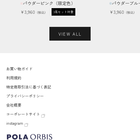
パウダーピンク（限定色）
パウダーブル
セール価格
セール価格
¥3,960
¥3,960
3足セット対象
VIEW ALL
お買い物ガイド
利用規約
特定商取引法に基づく表記
プライバシーポリシー
会社概要
コーポレートサイト
instagram