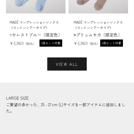
MAEÉ コンプレッションソックス
MAEÉ コンプレッションソックス
（コットンシアータイプ）
（コットンシアータイプ）
セレストブルー（限定色）
プリュムモカ（限定色）
セール価格
セール価格
¥3,960
¥3,960
3足セット対象
3足セット対象
VIEW ALL
LARGE SIZE
ご要望の多かった、25 - 27 cm (L)サイズを一部アイテムに追加しまし
た。