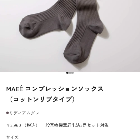
I18n Error: Missing interpolation v
I18n Error: Missing interpolation 
I18n Error: Missing interpolation
I18n Error: Missing interpolatio
MAEÉ コンプレッションソックス
（コットンリブタイプ）
ミディアムグレー
¥3,960 （税込）
一般医療機器届出済
3足セット対象
サイズ: