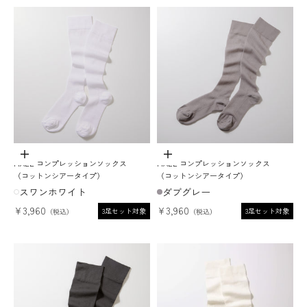
ADD TO CART
ADD TO CART
MAEÉ コンプレッションソックス
MAEÉ コンプレッションソックス
（コットンシアータイプ）
（コットンシアータイプ）
スワンホワイト
ダブグレー
セール価格
セール価格
¥3,960
¥3,960
3足セット対象
3足セット対象