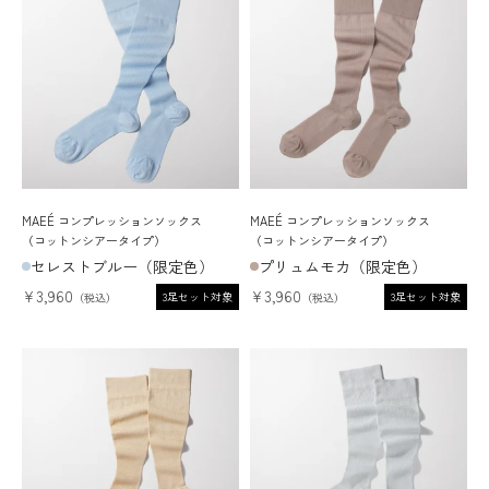
MAEÉ コンプレッションソックス
MAEÉ コンプレッションソックス
（コットンシアータイプ）
（コットンシアータイプ）
セレストブルー（限定色）
プリュムモカ（限定色）
セール価格
セール価格
¥3,960
¥3,960
3足セット対象
3足セット対象