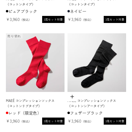
（コットンタイプ）
（コットンタイプ）
ピュアブラック
ネイビー
セール価格
セール価格
¥3,960
¥3,960
3足セット対象
3足セット対象
売り切れ
ADD TO CART
MAEÉ コンプレッションソックス
MAEÉ コンプレッションソックス
（コットンリブタイプ）
（コットンシアータイプ）
レッド（限定色）
フェザーブラック
セール価格
セール価格
¥3,960
¥3,960
3足セット対象
3足セット対象