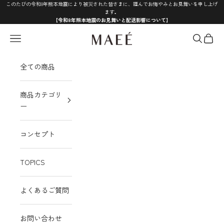
コンテンツへスキップ
このたびの令和8年熊本地震により被災された皆さまに、謹んでお悔やみとお見舞いを申し上げ
ます。
【令和8年熊本地震のお見舞いと配送影響について】
MAEÉ
メニュー
検索
カート
全ての商品
商品カテゴリ
ー
コンセプト
TOPICS
よくあるご質問
お問い合わせ