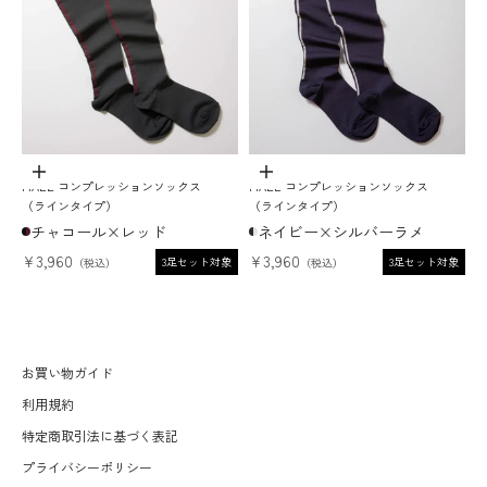
ADD TO CART
ADD TO CART
MAEÉ コンプレッションソックス
MAEÉ コンプレッションソックス
（ラインタイプ）
（ラインタイプ）
チャコール×レッド
ネイビー×シルバーラメ
セール価格
セール価格
¥3,960
¥3,960
3足セット対象
3足セット対象
お買い物ガイド
利用規約
特定商取引法に基づく表記
プライバシーポリシー