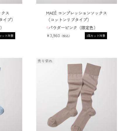
ックス
MAEÉ コンプレッションソックス
タイプ）
（コットンリブタイプ）
）
パウダーピンク（限定色）
セール価格
¥3,960
足セット対象
3足セット対象
売り切れ