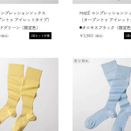
 コンプレッションソックス
MAEÉ コンプレッションソ
プントゥ アイレットタイプ）
（オープントゥ アイレット
ドグリーン（限定色）
オニキスブラック（限定色
価格
セール価格
¥3,960
3足セット対象
3
売り切れ