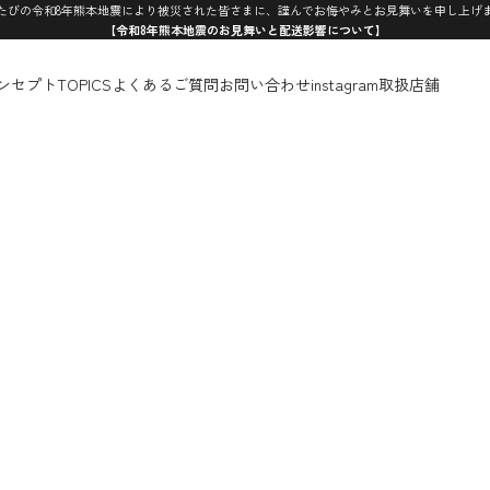
たびの令和8年熊本地震により被災された皆さまに、謹んでお悔やみとお見舞いを申し上げ
【令和8年熊本地震のお見舞いと配送影響について】
ンセプト
TOPICS
よくあるご質問
お問い合わせ
instagram
取扱店舗