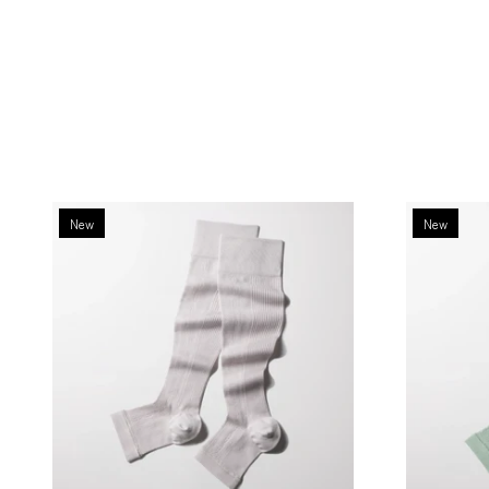
New
New