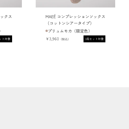
ソックス
MAEÉ コンプレッションソックス
）
（コットンシアータイプ）
）
プリュムモカ（限定色）
セール価格
¥3,960
ット対象
3足セット対象