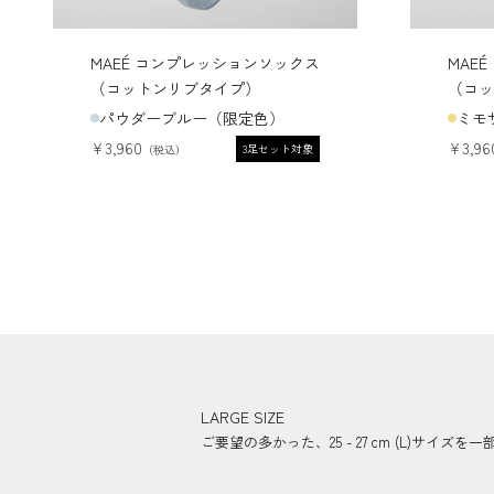
MAEÉ コンプレッションソックス
MAE
（コットンリブタイプ）
（コッ
パウダーブルー（限定色）
ミモ
セール価格
セール
¥3,960
¥3,96
3足セット対象
LARGE SIZE
ご要望の多かった、25 - 27 cm (L)サイ