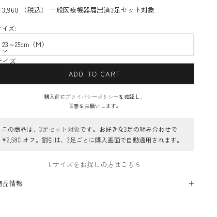
¥3,960 （税込）
一般医療機器届出済
3足セット対象
サイズ:
23～25cm（M）
サイズ
23～25cm（M）
ADD TO CART
購入前に
プライバシーポリシー
を確認し、
同意をお願いします。
この商品は、
3足セット対象
です。お好きな3足の組み合わせで
¥2,580 オフ。割引は、3足ごとに購入画面で自動適用されます。
Lサイズをお探しの方はこちら
商品情報