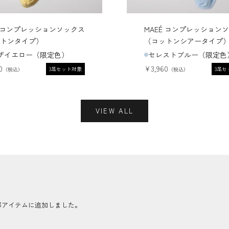
É コンプレッションソックス
MAEÉ コンプレッション
トンタイプ）
（コットンシアータイプ
ザイエロー（限定色）
セレストブルー（限定色
価格
セール価格
0
¥3,960
3足セット対象
3足セ
VIEW ALL
ズを一部アイテムに追加しました。