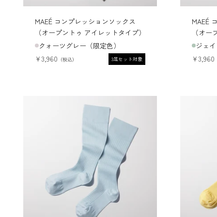
MAEÉ コンプレッションソックス
MAEÉ
（オープントゥ アイレットタイプ）
（オー
クォーツグレー（限定色）
ジェイ
セール価格
セール
¥3,960
¥3,960
3足セット対象