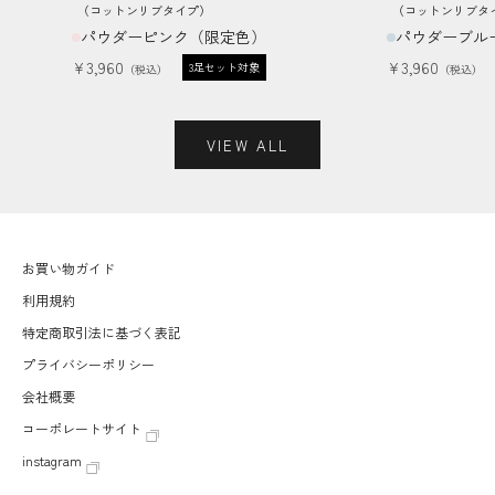
（コットンリブタイプ）
（コットンリブタ
パウダーピンク（限定色）
パウダーブル
セール価格
セール価格
¥3,960
¥3,960
3足セット対象
VIEW ALL
お買い物ガイド
利用規約
特定商取引法に基づく表記
プライバシーポリシー
会社概要
コーポレートサイト
instagram