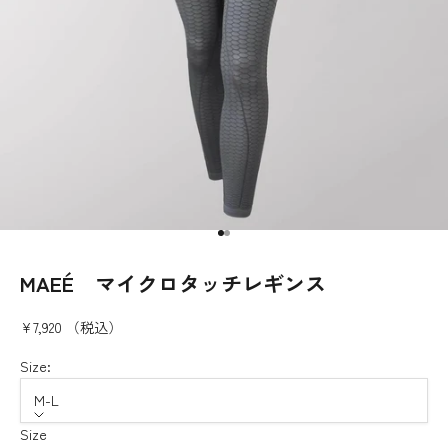
I18n Error: Missing interpolation 
I18n Error: Missing interpolation
MAEÉ マイクロタッチレギンス
¥7,920 （税込）
Size:
M-L
Size