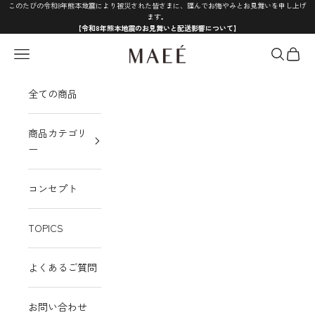
コンテンツへスキップ
このたびの令和8年熊本地震により被災された皆さまに、謹んでお悔やみとお見舞いを申し上げ
ます。
【令和8年熊本地震のお見舞いと配送影響について】
MAEÉ
メニュー
検索
カート
全ての商品
商品カテゴリ
ー
コンセプト
TOPICS
よくあるご質問
お問い合わせ