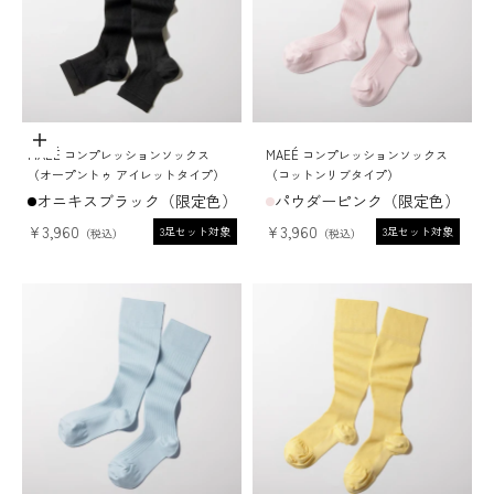
ADD TO CART
MAEÉ コンプレッションソックス
MAEÉ コンプレッションソックス
（オープントゥ アイレットタイプ）
（コットンリブタイプ）
オニキスブラック（限定色）
パウダーピンク（限定色）
セール価格
セール価格
¥3,960
¥3,960
3足セット対象
3足セット対象