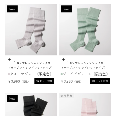
New
New
ADD TO CART
ADD TO CART
MAEÉ コンプレッションソックス
MAEÉ コンプレッションソックス
（オープントゥ アイレットタイプ）
（オープントゥ アイレットタイプ）
クォーツグレー（限定色）
ジェイドグリーン（限定色）
セール価格
セール価格
¥3,960
¥3,960
3足セット対象
3足セット対象
売り切れ
New