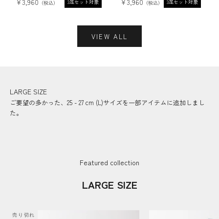
セール価格
セール価格
¥3,960
¥3,960
3足セット対象
3足セット対象
VIEW ALL
LARGE SIZE
ご要望の多かった、25 - 27 cm (L)サイズを一部アイテムに追加しまし
た。
Featured collection
LARGE SIZE
売り切れ