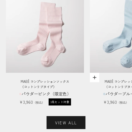
オプションを選択
MAEÉ コンプレッションソックス
MAEÉ コンプレ
（コットンリブタイプ）
（コットンリブタ
パウダーピンク（限定色）
パウダーブル
セール価格
セール価格
¥3,960
¥3,960
3足セット対象
VIEW ALL