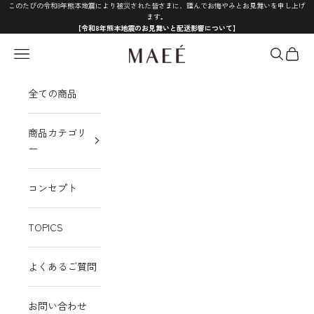
コンテンツへスキップ
このたびの令和8年熊本地震により被災された皆さまに、謹んでお悔やみとお見舞いを申し上げ
ます。
【令和8年熊本地震のお見舞いと配送影響について】
MAEÉ
メニュー
検索
カート
全ての商品
商品カテゴリ
ー
コンセプト
TOPICS
よくあるご質問
お問い合わせ