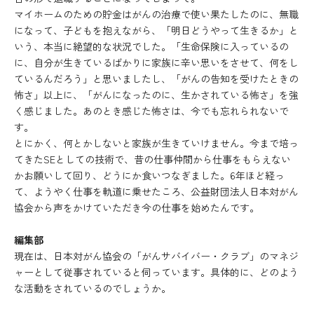
マイホームのための貯金はがんの治療で使い果たしたのに、無職
になって、子どもを抱えながら、「明日どうやって生きるか」と
いう、本当に絶望的な状況でした。「生命保険に入っているの
に、自分が生きているばかりに家族に辛い思いをさせて、何をし
ているんだろう」と思いましたし、「がんの告知を受けたときの
怖さ」以上に、「がんになったのに、生かされている怖さ」を強
く感じました。あのとき感じた怖さは、今でも忘れられないで
す。
とにかく、何とかしないと家族が生きていけません。今まで培っ
てきたSEとしての技術で、昔の仕事仲間から仕事をもらえない
かお願いして回り、どうにか食いつなぎました。6年ほど経っ
て、ようやく仕事を軌道に乗せたころ、公益財団法人日本対がん
協会から声をかけていただき今の仕事を始めたんです。
編集部
現在は、日本対がん協会の「がんサバイバー・クラブ」のマネジ
ャーとして従事されていると伺っています。具体的に、どのよう
な活動をされているのでしょうか。