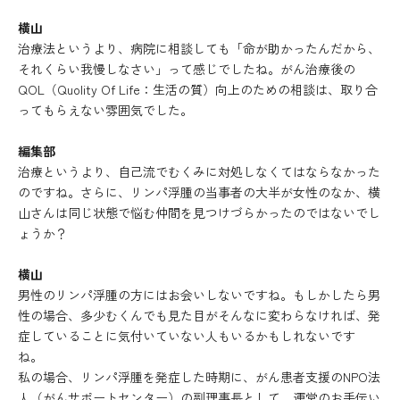
横山
治療法というより、病院に相談しても「命が助かったんだから、
それくらい我慢しなさい」って感じでしたね。がん治療後の
QOL（Quolity Of Life：生活の質）向上のための相談は、取り合
ってもらえない雰囲気でした。
編集部
治療というより、自己流でむくみに対処しなくてはならなかった
のですね。さらに、リンパ浮腫の当事者の大半が女性のなか、横
山さんは同じ状態で悩む仲間を見つけづらかったのではないでし
ょうか？
横山
男性のリンパ浮腫の方にはお会いしないですね。もしかしたら男
性の場合、多少むくんでも見た目がそんなに変わらなければ、発
症していることに気付いていない人もいるかもしれないです
ね。
私の場合、リンパ浮腫を発症した時期に、がん患者支援のNPO法
人（がんサポートセンター）の副理事長として、運営のお手伝い