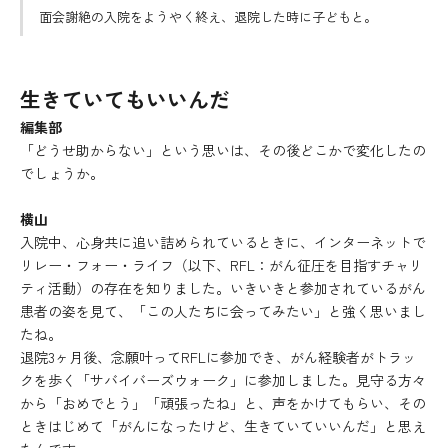
面会謝絶の入院をようやく終え、退院した時に子どもと。
生きていてもいいんだ
編集部
「どうせ助からない」という思いは、その後どこかで変化したの
でしょうか。
横山
入院中、心身共に追い詰められているときに、インターネットで
リレー・フォー・ライフ（以下、RFL：がん征圧を目指すチャリ
ティ活動）の存在を知りました。いきいきと参加されているがん
患者の姿を見て、「この人たちに会ってみたい」と強く思いまし
たね。
退院3ヶ月後、念願叶ってRFLに参加でき、がん経験者がトラッ
クを歩く「サバイバーズウォーク」に参加しました。見守る方々
から「おめでとう」「頑張ったね」と、声をかけてもらい、その
ときはじめて「がんになったけど、生きていていいんだ」と思え