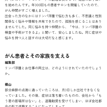
を始めたんです。年300回もの患者サロンを開催していたので、
がん仲間がすごく増えました。
出会った方のなかにはリンパ浮腫で悩む方も多く、不思議と性別
関係なく悩みや情報を共有できたので、孤独を感じることはあり
ませんでした。同じ悩みを持つ仲間から、「今は、リンパ浮腫の
検査や手術ができるよ」と聞いて、安心しましたね。同じ症状や
悩みを持つ人と話すのは大切だなと感じます。
がん患者とその家族を支える
編集部
リンパ浮腫とお仕事の両立は、どのようにされていたのでしょう
か。
横山
部分麻酔の点滴に通っていたころは、月3日しか出社できなくな
っていました。その後、症状は落ち着いたものの、会社から「も
う君の居場所はない」と、退職勧奨を受けてしまい、ほぼ会社都
合の形で退職することになってしまって。