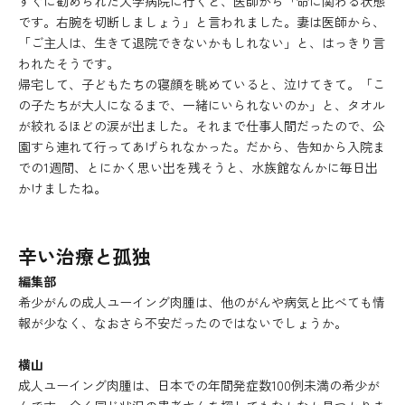
すぐに勧められた大学病院に行くと、医師から「命に関わる状態
です。右腕を切断しましょう」と言われました。妻は医師から、
「ご主人は、生きて退院できないかもしれない」と、はっきり言
われたそうです。
帰宅して、子どもたちの寝顔を眺めていると、泣けてきて。「こ
の子たちが大人になるまで、一緒にいられないのか」と、タオル
が絞れるほどの涙が出ました。それまで仕事人間だったので、公
園すら連れて行ってあげられなかった。だから、告知から入院ま
での1週間、とにかく思い出を残そうと、水族館なんかに毎日出
かけましたね。
辛い治療と孤独
編集部
希少がんの成人ユーイング肉腫は、他のがんや病気と比べても情
報が少なく、なおさら不安だったのではないでしょうか。
横山
成人ユーイング肉腫は、日本での年間発症数100例未満の希少が