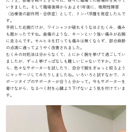
たうえ、部署を転々とさせられ、徐々に職場での居場所を失って
いきました。そして職場復帰からおよそ1年後に、晩期性障害
（治療後の副作用・合併症）として、リンパ浮腫を発症したんで
す。
手術した右腕だけが、ワイシャツが破れそうなほどむくみ、痛み
も酷かったですね。歯痛のような、キーンという強い痛みが右腕
に走るんです。モルヒネを打っても痛みは無くならず、部分麻酔
の点滴に通ってようやく改善されました。
むくみの対処法は分からなくて、とにかく腕を挙げて過ごしてい
ましたが、ずっと挙げっぱなしも難しいじゃないですか。だか
ら、色々なサポーターを試したり、自分で腕をぎゅっと絞るよう
にマッサージしてみたりしましたね。いろいろと試すなかで、ス
ポーツタイプのサポーターが合うと分かって。今もサポーターを
着けながら、なるべく肘を心臓より下げないよう気を付けていま
す。