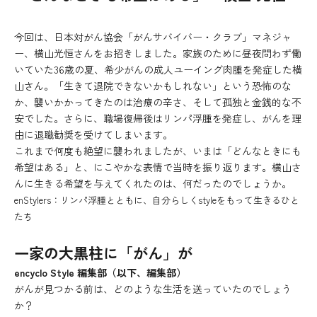
今回は、日本対がん協会「がんサバイバー・クラブ」マネジャ
ー、横山光恒さんをお招きしました。家族のために昼夜問わず働
いていた36歳の夏、希少がんの成人ユーイング肉腫を発症した横
山さん。「生きて退院できないかもしれない」という恐怖のな
か、襲いかかってきたのは治療の辛さ、そして孤独と金銭的な不
安でした。さらに、職場復帰後はリンパ浮腫を発症し、がんを理
由に退職勧奨を受けてしまいます。
これまで何度も絶望に襲われましたが、いまは「どんなときにも
希望はある」と、にこやかな表情で当時を振り返ります。横山さ
んに生きる希望を与えてくれたのは、何だったのでしょうか。
enStylers：リンパ浮腫とともに、自分らしくstyleをもって生きるひと
たち
一家の大黒柱に「がん」が
encyclo Style 編集部（以下、編集部）
がんが見つかる前は、どのような生活を送っていたのでしょう
か？