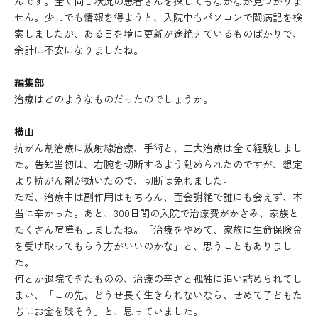
んです。全く同じ状況の患者さんを探してもなかなか見つかりま
せん。少しでも情報を得ようと、入院中もパソコンで闘病記を検
索しましたが、ある日を境に更新が途絶えているものばかりで、
余計に不安になりましたね。
編集部
治療はどのようなものだったのでしょうか。
横山
抗がん剤治療に放射線治療、手術と、三大治療は全て経験しまし
た。告知当初は、右腕を切断するよう勧められたのですが、想定
より抗がん剤が効いたので、切断は免れました。
ただ、治療中は副作用はもちろん、面会謝絶で誰にも会えず、本
当に辛かった。あと、300日間の入院で治療費がかさみ、家族と
たくさん喧嘩もしましたね。「治療をやめて、家族に生命保険金
を受け取ってもらう方がいいのかな」と、思うこともありまし
た。
何とか退院できたものの、治療の辛さと孤独に追い詰められてし
まい、「この先、どうせ長く生きられないなら、せめて子どもた
ちにお金を残そう」と、思っていました。