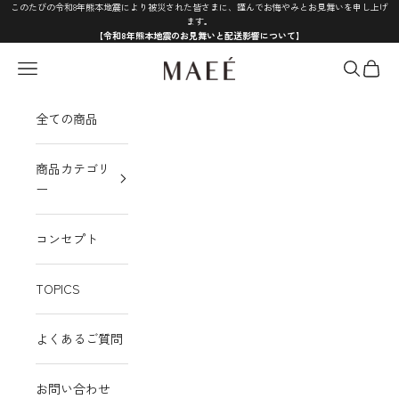
コンテンツへスキップ
このたびの令和8年熊本地震により被災された皆さまに、謹んでお悔やみとお見舞いを申し上げ
ます。
【令和8年熊本地震のお見舞いと配送影響について】
MAEÉ
メニュー
検索
カート
全ての商品
商品カテゴリ
ー
コンセプト
TOPICS
よくあるご質問
お問い合わせ