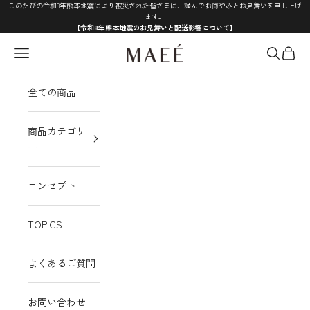
コンテンツへスキップ
このたびの令和8年熊本地震により被災された皆さまに、謹んでお悔やみとお見舞いを申し上げ
ます。
【令和8年熊本地震のお見舞いと配送影響について】
MAEÉ
メニュー
検索
カート
全ての商品
商品カテゴリ
ー
コンセプト
TOPICS
よくあるご質問
お問い合わせ