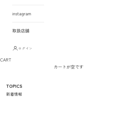
instagram
取扱店舗
ログイン
CART
カートが空です
TOPICS
新着情報
2023年12月8日
夏を乗り切るケア【快適＆おしゃれを追求編】 ～リンパ浮腫、