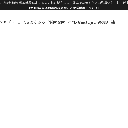
たびの令和8年熊本地震により被災された皆さまに、謹んでお悔やみとお見舞いを申し上げ
【令和8年熊本地震のお見舞いと配送影響について】
ンセプト
TOPICS
よくあるご質問
お問い合わせ
instagram
取扱店舗